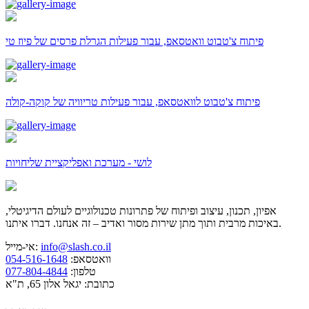
פיתוח צ'טבוט וואטסאפ, עבור פעילות הגרלת פרסים של פיוז טי
פיתוח צ'טבוט לוואטסאפ, עבור פעילות טריוויה של קוקה-קולה
לושי - מערכת ואפליקציית שליחויות
אפיון, תכנון, עיצוב ופיתוח של פתרונות טכנולוגיים לעולם הדיגיטלי,
באיכות מרבית ותוך מתן שירות מסור ואדיב – זה אנחנו. דברו איתנו.
info@slash.co.il
אי-מייל:
וואטסאפ:
054-516-1648
טלפון:
077-804-4844
כתובת: יגאל אלון 65, ת"א