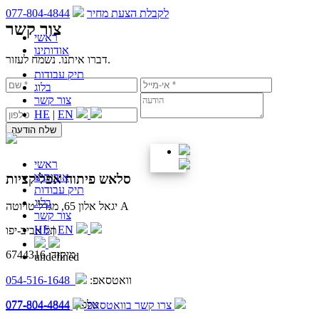
לקבלת הצעת מחיר
077-804-4844
צור קשר
ראשי
אודותינו
דברו איתנו. נשמח לעזור.
תיק עבודות
בלוג
צור קשר
HE
|
EN
שלח הודעה
ראשי
אודותינו
סלאש פיתוח אפליקציות
תיק עבודות
בלוג
יגאל אלון 65, מגדל טויוטה A
צור קשר
HE
|
EN
תל אביב-יפו
מיקוד: 6744316
undefined
וואטסאפ:
054-516-1648
טלפון:
077-804-4844
צרו קשר בוואטסאפ
077-804-4844