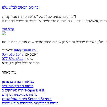
ברוכים הבאים לבלוג שלנו!
ברוכים הבאים לבלוג של "סלאש פיתוח אפליקציות"!
קרא עוד
info@slash.co.il
אי-מייל:
וואטסאפ:
054-516-1648
טלפון:
077-804-4844
כתובת: יגאל אלון 65, ת"א
עוד באתר
מציאות רבודה בדפדפן
פיתוח אפליקציות לייב
פיתוח משחקים ב-Spark AR
פיתוח אפליקציות סקרים
פיתוח אפליקציות Second Screen
פיתוח אפליקציות מבוססות תוכן גולשים