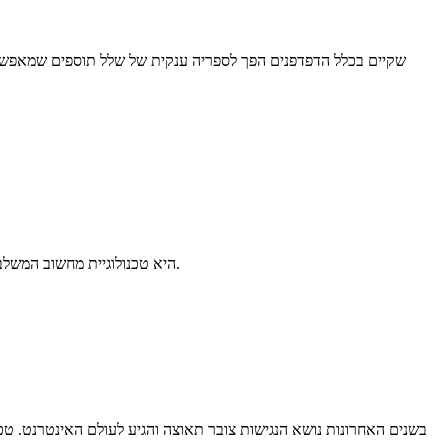
מציאות רבודה (AR - Augmented Reality) היא טכנולוגיית מחשוב המשלבת אלמנטים וירטואליים על המסך, בזמן אמת ובאופן אינטראקטיבי, כאילו והיו ממש חלק מהעולם האמיתי.
בשנים האחרונות נושא הנגישות צובר תאוצה והגיע לעולם האינטרנט. טכ