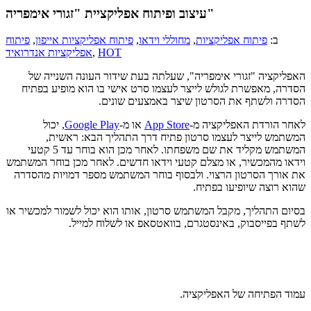
עיצוב ופיתוח אפליקציית "זגורי אימפריה"
ב:
פיתוח אפליקציות
,
מחוללי וידאו
,
פיתוח אפליקציות אייפון
,
פיתוח
HOT
,
אפליקציות אנדרואיד
האפליקציה "זגורי אימפריה", שעלתה בעת שידור העונה השנייה של
הסדרה, מאפשרת לגולש לייצר לעצמו סרט אישי בו הוא מופיע בפתיח
הסדרה ולשתף את הסרטון שיצר באמצעים שונים.
לאחר הורדת האפליקציה מ-
App Store
או מ-
Google Play
, יכול
המשתמש לייצר לעצמו סרטון פתיח דרך התהליך הבא: ראשית,
המשתמש מקליד את שם משפחתו. לאחר מכן הוא בוחר עד 5 קטעי
וידאו מהמכשיר, או מצלם קטעי וידאו חדשים. לאחר מכן בוחר המשתמש
את אורך הסרטון הרצוי. ולבסוף בוחר המשתמש מספר דמויות מהסדרה
שהוא רוצה שיופיעו בפתיח.
בסיום התהליך, מקבל המשתמש סרטון, אותו הוא יכול לשמור למכשיר או
לשתף בפייסבוק, באינסטגרם, בוואטסאפ או לשלוח למייל.
עמוד הפתיחה של האפליקציה.