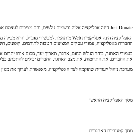
Just Donate הינה אפליקציה אליה נרשמים גולשים, והם מציבים לעצמם אתגרים עליהם הם "מתערבים" עם חבריהם. במידה ונכשל הגולש באתגר - הוא יתרום לעמותה לבחירתו. במידה והצליח - חבריו יתרמו.
האפליקציה הינה אפליקציית Web מותאמת למכשיר
החברות באפליקציה, עמודי עסקים המציעים הטבות לתורמים, קופונים, חיפו
בעמודי האתגר, בוחר הגולש תחום, אתגר, תאריך יעד, סכום אותו יתרום א
את החברים, את התרומות, את מצב האתגר, החברים יכולים להתכתב בצ'ט
מערכת ניהול ייעודית שהוקמה לצד האפליקציה, מאפשרת לערוך את מגוון הת
מסך האפליקציה הראשי
מסך קטגוריות האתגרים