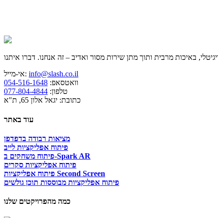
info@slash.co.il
אי-מייל:
וואטסאפ:
054-516-1648
טלפון:
077-804-4844
כתובת: יגאל אלון 65, ת"א
עוד באתר
מציאות רבודה בדפדפן
פיתוח אפליקציות לייב
פיתוח משחקים ב-Spark AR
פיתוח אפליקציות סקרים
פיתוח אפליקציות Second Screen
פיתוח אפליקציות מבוססות תוכן גולשים
כמה מהפרויקטים שלנו