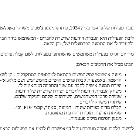
עבור פעילות של פיוז-טי בקיץ 2024, פיתחנו מנגנון צ'טבוט משחקי ב-WhatsApp שנותן מענה ומשיב למשתמשים בצורה אוטומטית בוואטסאפ.
ליבת הפעילות היא העברת הודעות שרשרת לחברים - המשתמש בוחר חבר ע
ולהעביר לו את התמונה הפרסונלית שלו, וכן הלאה.
מדי יום יוגרלו בפעילות משתמשים שהשתתפו בפעילות, לשם קבלת פרסים - מכשירי 5
הבוט מכיל את הרכיבים הבאים:
מענה אוטומטי למשתמשים בהתאם לטקסטים המתקבלים - הן לשאלות
הרשמה, באמצעות קבלת פרטים אישיים מהמשתמש (שם מלא, אי-מייל,
יצירת תמונה אישית לחבר עם שמו והתכונה המתאימה לו.
משחק העברת הודעות לחברים ויצירת שרשרת של הודעות.
שמירת פרטי המשתמשים, השיתופים שלהם והניקוד שלהם.
שיתוף המשחק לחברים.
קבלת מדיה בצורות שונות - תמונות, סאונד, קבצי PDF, וכו'.
שליחת הודעות תזכורת והודעות מתוזמנות.
מנגנון חסימת מילים פוגעניות.
לרשות הלקוח עמדה מערכת ניהול המאפשרת לו לבצע את הפעולות הבאות