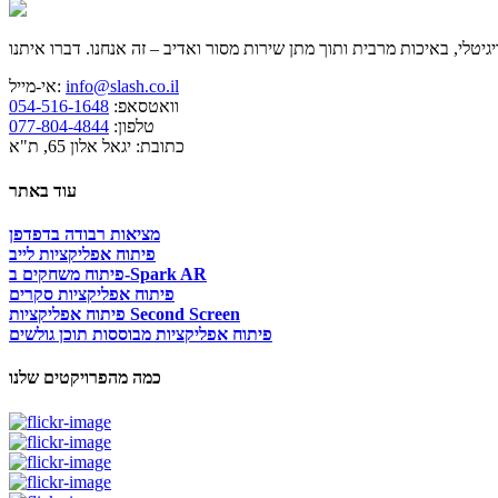
info@slash.co.il
אי-מייל:
וואטסאפ:
054-516-1648
טלפון:
077-804-4844
כתובת: יגאל אלון 65, ת"א
עוד באתר
מציאות רבודה בדפדפן
פיתוח אפליקציות לייב
פיתוח משחקים ב-Spark AR
פיתוח אפליקציות סקרים
פיתוח אפליקציות Second Screen
פיתוח אפליקציות מבוססות תוכן גולשים
כמה מהפרויקטים שלנו