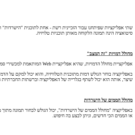
שתי אפליקציות שפיתחנו עבור הזכיינית רשת - אחת לתוכנית "הישרדות" ו
סיטואציה הינה תמונה הלקוחה מאותן תוכניות טלויזיה.
מחולל דמויות "זה המצב"
אפליקציית מחולל הדמויות, שהיא אפליקציית Web המותאמת למכשירי סמארטפון ולמחשבים שולחניים, פותחה עבור "רשת" לשם קידום תוכנית הטלוויזיה "זה המצב".
באפליקציה בוחר הגולש דמות מתוכנית הטלוויזיה, והוא יכול למקם על הדמו
שיצר, אותה הוא יכול לשתף בגלרייה של האפליקציה וברשתות החברתיות ה
מחולל הממים של הישרדות
באפליקציה "מחולל הממים של הישרדות", יכול הגולש לבחור תמונה מתוך מג
או הממים הכי חדשים, וניתן לבצע בה חיפוש.