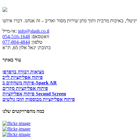
info@slash.co.il
אי-מייל:
וואטסאפ:
054-516-1648
טלפון:
077-804-4844
כתובת: יגאל אלון 65, ת"א
עוד באתר
מציאות רבודה בדפדפן
פיתוח אפליקציות לייב
פיתוח משחקים ב-Spark AR
פיתוח אפליקציות סקרים
פיתוח אפליקציות Second Screen
פיתוח אפליקציות מבוססות תוכן גולשים
כמה מהפרויקטים שלנו