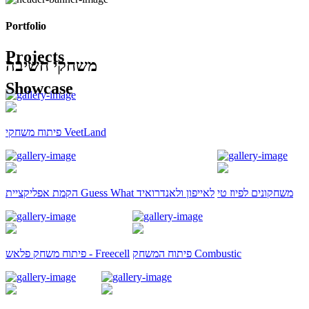
Portfolio
Projects
משחקי חשיבה
Showcase
פיתוח משחקי VeetLand
משחקונים לפיוז טי
הקמת אפליקציית Guess What לאייפון ולאנדרואיד
פיתוח המשחק Combustic
פיתוח משחק פלאש - Freecell