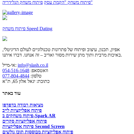
פיתוח משחק "הקמת עסק"
פיתוח משחק הגלידריה
פיתוח משחק Speed Dating
אפיון, תכנון, עיצוב ופיתוח של פתרונות טכנולוגיים לעולם הדיגיטלי,
באיכות מרבית ותוך מתן שירות מסור ואדיב – זה אנחנו. דברו איתנו.
info@slash.co.il
אי-מייל:
וואטסאפ:
054-516-1648
טלפון:
077-804-4844
כתובת: יגאל אלון 65, ת"א
עוד באתר
מציאות רבודה בדפדפן
פיתוח אפליקציות לייב
פיתוח משחקים ב-Spark AR
פיתוח אפליקציות סקרים
פיתוח אפליקציות Second Screen
פיתוח אפליקציות מבוססות תוכן גולשים