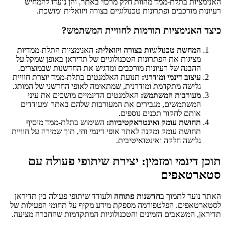
האנימציות בתלת-ממד מהוות חלק מרכזי באתר, והן נועדו להמחיש
רעיונות מורכבים ופתרונות טכנולוגיים בצורה ויזואלית ומושכת.
כיצד האנימציות תורמות לחוויית המשתמש?
המחשת טכנולוגיות בצורה ויזואלית:
האנימציות התלת-ממדיות
מציגות את הפתרונות הטכנולוגיים של תדיראן באופן שמקל על
ההבנה של רעיונות מורכבים ומדגיש את החדשנות שבמוצרים.
עיצוב דינמי ומודרני:
תנועת האלמנטים בתלת-ממד יוצרת חוויית
גלישה מתקדמת ומודרנית, שמתאימה לאופי החדשני של המותג.
מעורבות המשתמש:
האלמנטים הדינמיים מושכים את עיני
המשתמשים, מגבירים את המעורבות שלהם באתר ומעודדים
אותם לחקור תכנים נוספים.
תחושת עומק ואינטראקטיביות:
השימוש בתלת-ממד מוסיף
תחושת עומק ומקנה לאתר אופי דינמי וחי, תוך שמירה על חוויית
גלישה חלקה ואינטואיטיבית.
תוכן דינמי ומזמין: יצירת שיתופי פעולה עם
סטארטאפים
האתר נועד לתמוך ב
חדשנות פתוחה
ולעודד שיתופי פעולה בין תדיראן
לסטארטאפים. הפלטפורמה מספקת מידע מקיף על תחומי הפעילות של
תדיראן, המשאבים הזמינים והטכנולוגיות המתקדמות שהחברה מציעה.