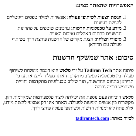
האפשרויות שהאתר מציע:
הגשת הצעות לשיתופי פעולה:
אפשרות למילוי טפסים דיגיטליים
להגשת רעיונות.
מידע על טכנולוגיות חדשות:
עדכונים שוטפים על פתרונות
חדשניים בתחום האקלים ואיכות האוויר.
סיפורי הצלחה:
הצגת מקרים של חדשנות פורצת דרך בשיתוף
פעולה עם תדיראן.
סיכום: אתר שמשקף חדשנות
פיתוח אתר
Tadiran Tech
על ידי
סלאש
הוא דוגמה מוצלחת לשיתוף
פעולה בין טכנולוגיה לעיצוב מתקדם. האתר מצליח לייצג את ערכי
תדיראן בתחום החדשנות, תוך שילוב טכנולוגיות מתקדמות וחוויית
משתמש ברמה גבוהה.
סלאש
הוכיחה פעם נוספת את יכולתה ליצור פלטפורמות שמקדמות חזון,
מקשרות בין אנשים ומניעות לפעולה. האתר אינו רק אמצעי להצגת מידע,
אלא פתח להזדמנויות חדשות ולשיתופי פעולה פורצי דרך.
לסיור באתר:
tadirantech.com