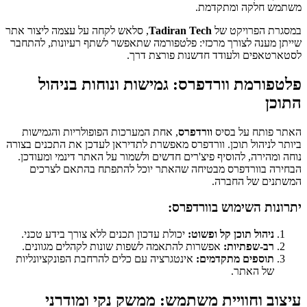
משתמש חלקה ומתקדמת.
במסגרת הפרויקט של
Tadiran Tech
, סלאש לקחה על עצמה ליצור אתר
שייתן מענה לצורך מרכזי: פלטפורמה שתאפשר לשתף רעיונות, להתחבר
לסטארטאפים ולעודד חדשנות פורצת דרך.
פלטפורמת וורדפרס: גמישות ונוחות בניהול
התוכן
האתר פותח על בסיס
וורדפרס
, אחת המערכות הפופולריות והגמישות
ביותר לניהול תוכן. וורדפרס מאפשרת לתדיראן לעדכן את התכנים בצורה
נוחה ומהירה, להוסיף פיצ'רים חדשים ולשמור על האתר דינמי ומעודכן.
הבחירה בוורדפרס מבטיחה שהאתר יוכל להתפתח בהתאם לצרכים
המשתנים של החברה.
יתרונות השימוש בוורדפרס:
ניהול תוכן קל ופשוט:
יכולת עדכון תכנים ללא צורך בידע טכני.
רב-שפתיות:
אפשרות להתאמה לשפות שונות לקהלים מגוונים.
תוספים מתקדמים:
אינטגרציה עם כלים להרחבת הפונקציונליות
של האתר.
עיצוב וחוויית משתמש: ממשק נקי ומודרני