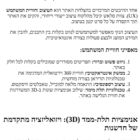
אחד ההיבטים המרכזיים בהצלחת האתר הוא
העיצוב
ו
חוויית המשתמש
(UX). צוות סלאש קיבל מהלקוח עיצוב ייעודי וייחודי, והקים את האתר
תוך הקפדה על כל פרט קטן בעיצוב.
העיצוב הנקי מאפשר למשתמשים לנווט בקלות בין התכנים, להבין את
המידע המוצג ולבצע פעולות בצורה אינטואיטיבית.
מאפייני חוויית המשתמש:
ניווט פשוט וברור:
תפריטים מסודרים שמובילים בקלות לכל חלק
באתר.
ממשק אינטראקטיבי:
חוויית 360 וירטואלית המדגימה את
טכנולוגיות תדיראן בצורה מוחשית.
עיצוב רספונסיבי:
התאמה מלאה למובייל, טאבלטים ודסקטופ.
טכנולוגיית תלת מימד
: שילוב אנימציות שונות ב-3D המשדרגות
את חווית הגלישה באתר.
אנימציות תלת-ממד (3D): ויזואליזציה מתקדמת
של חדשנות