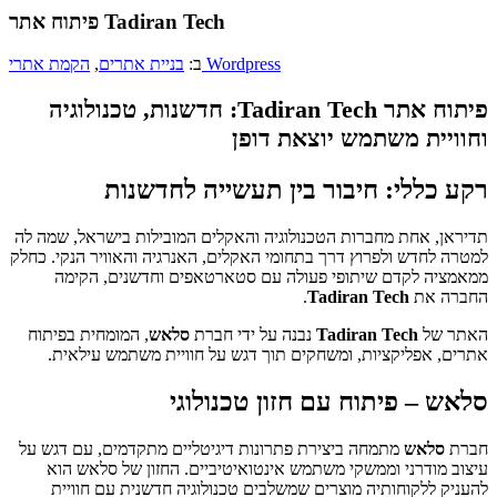
פיתוח אתר Tadiran Tech
הקמת אתרי Wordpress
ב:
בניית אתרים
,
פיתוח אתר Tadiran Tech: חדשנות, טכנולוגיה
וחוויית משתמש יוצאת דופן
רקע כללי: חיבור בין תעשייה לחדשנות
תדיראן, אחת מחברות הטכנולוגיה והאקלים המובילות בישראל, שמה לה
למטרה לחדש ולפרוץ דרך בתחומי האקלים, האנרגיה והאוויר הנקי. כחלק
ממאמציה לקדם שיתופי פעולה עם סטארטאפים וחדשנים, הקימה
החברה את
Tadiran Tech
.
האתר של
Tadiran Tech
נבנה על ידי חברת
סלאש
, המומחית בפיתוח
אתרים, אפליקציות, ומשחקים תוך דגש על חוויית משתמש עילאית.
סלאש – פיתוח עם חזון טכנולוגי
חברת
סלאש
מתמחה ביצירת פתרונות דיגיטליים מתקדמים, עם דגש על
עיצוב מודרני וממשקי משתמש אינטואיטיביים. החזון של סלאש הוא
להעניק ללקוחותיה מוצרים שמשלבים טכנולוגיה חדשנית עם חוויית