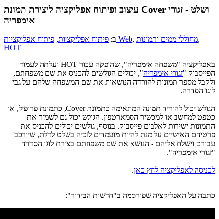
עיצוב ופיתוח אפליקציה ליצירת תמונת Cover ושלט - זגורי
אימפריה
,
מחוללי ממים ותמונות
,
פיתוח אפליקציות Web
ב:
פיתוח אפליקציות
,
HOT
באפליקציה "משפחה אימפריה", שהופקה עבור HOT ועלתה לעמוד
הפייסבוק "
זגורי אימפריה
", יכולים הגולשים להכניס את שם משפחתם,
ולקבל מספר תמונות להורדה הנושאות את שם המשפחה שלהם על גבי
לוגו הסדרה.
הגולש יכול להוריד תמונה המתאימה כתמונת Cover, כתמונת פרופיל, או
כטפט למחשב או למכשיר הסמארטפון. הגולש יכול גם לשמור את
התמונות ישירות לאלבום פייסבוק. בנוסף, גולשים יכולים להכניס את
פרטיהם האישיים על מנת להיות מועמדים לזכיה בשלט לדלת, שיורכב
עבורם וישלח אליהם - הנושא את שם משפחתם בצורת לוגו הסדרה
"זגורי אימפריה".
לכניסה לאפליקציה לחץ כאן
.
כתבה על האפליקציה שפורסמה ב"חדשות הבידור":