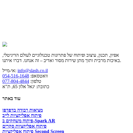
אפיון, תכנון, עיצוב ופיתוח של פתרונות טכנולוגיים לעולם הדיגיטלי,
באיכות מרבית ותוך מתן שירות מסור ואדיב – זה אנחנו. דברו איתנו.
info@slash.co.il
אי-מייל:
וואטסאפ:
054-516-1648
טלפון:
077-804-4844
כתובת: יגאל אלון 65, ת"א
עוד באתר
מציאות רבודה בדפדפן
פיתוח אפליקציות לייב
פיתוח משחקים ב-Spark AR
פיתוח אפליקציות סקרים
פיתוח אפליקציות Second Screen