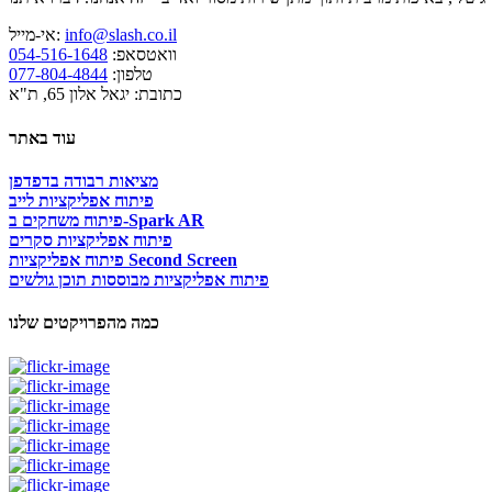
info@slash.co.il
אי-מייל:
וואטסאפ:
054-516-1648
טלפון:
077-804-4844
כתובת: יגאל אלון 65, ת"א
עוד באתר
מציאות רבודה בדפדפן
פיתוח אפליקציות לייב
פיתוח משחקים ב-Spark AR
פיתוח אפליקציות סקרים
פיתוח אפליקציות Second Screen
פיתוח אפליקציות מבוססות תוכן גולשים
כמה מהפרויקטים שלנו