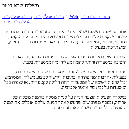
משלוח שבא בטוב
החברה המרכזית
,
,
פיתוח אפליקציות Web
ב:
פיתוח אפליקציות
,
אפליקציית מפות
אתר הפעילות "משלוח שבא בטוב!" אותו פיתחנו עבור החברה המרכזית
לייצור משקאות קלים בע"מ (המייצרת ומשווקת את מותגי קוקה-קולה,
ספרייט, פיוז טי, פאנטה ועוד) הינו אתר המאגד מסעדות ברחבי הארץ,
המשתתפות בפעילות.
האתר הושק בתקופת הסגר השני בעקבות מגפת הקורונה, בו נאסרה
הישיבה במסעדות והותר להזמין משלוחי מזון ממסעדות בלבד.
תחת האתר יכול המשתמש לצפות במסעדות השונות המשתתפות
בפעילות - לרבות זמני פתיחה, כתובות, וקישור לביצוע משלוח. המשתמש
יכול לראות רשימה של המסעדות תחת חלוקה לקטגוריות, או לצפות בכל
המסעדות על גבי מפה אינטראקטיבית.
במסגרת הפעילות הוצעה הנחה על קניית משקה בהזמנת משלוח של
ארוחה, ובנוסף משתמשים שהעלו לאתר תמונה שלהם אוכלים את המנה
שהזמינו - יכלו לזכות בשובר לארוחה נוספת.