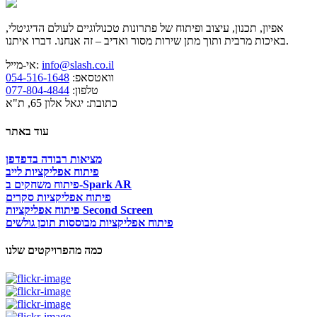
אפיון, תכנון, עיצוב ופיתוח של פתרונות טכנולוגיים לעולם הדיגיטלי,
באיכות מרבית ותוך מתן שירות מסור ואדיב – זה אנחנו. דברו איתנו.
info@slash.co.il
אי-מייל:
וואטסאפ:
054-516-1648
טלפון:
077-804-4844
כתובת: יגאל אלון 65, ת"א
עוד באתר
מציאות רבודה בדפדפן
פיתוח אפליקציות לייב
פיתוח משחקים ב-Spark AR
פיתוח אפליקציות סקרים
פיתוח אפליקציות Second Screen
פיתוח אפליקציות מבוססות תוכן גולשים
כמה מהפרויקטים שלנו