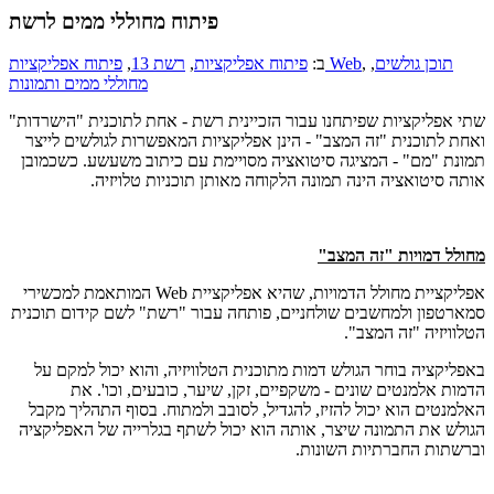
פיתוח מחוללי ממים לרשת
תוכן גולשים
,
,
פיתוח אפליקציות Web
ב:
פיתוח אפליקציות
,
רשת 13
,
מחוללי ממים ותמונות
שתי אפליקציות שפיתחנו עבור הזכיינית רשת - אחת לתוכנית "הישרדות"
ואחת לתוכנית "זה המצב" - הינן אפליקציות המאפשרות לגולשים לייצר
תמונת "מם" - המציגה סיטואציה מסויימת עם כיתוב משעשע. כשכמובן
אותה סיטואציה הינה תמונה הלקוחה מאותן תוכניות טלויזיה.
מחולל דמויות "זה המצב"
אפליקציית מחולל הדמויות, שהיא אפליקציית Web המותאמת למכשירי
סמארטפון ולמחשבים שולחניים, פותחה עבור "רשת" לשם קידום תוכנית
הטלוויזיה "זה המצב".
באפליקציה בוחר הגולש דמות מתוכנית הטלוויזיה, והוא יכול למקם על
הדמות אלמנטים שונים - משקפיים, זקן, שיער, כובעים, וכו'. את
האלמנטים הוא יכול להזיז, להגדיל, לסובב ולמתוח. בסוף התהליך מקבל
הגולש את התמונה שיצר, אותה הוא יכול לשתף בגלרייה של האפליקציה
וברשתות החברתיות השונות.