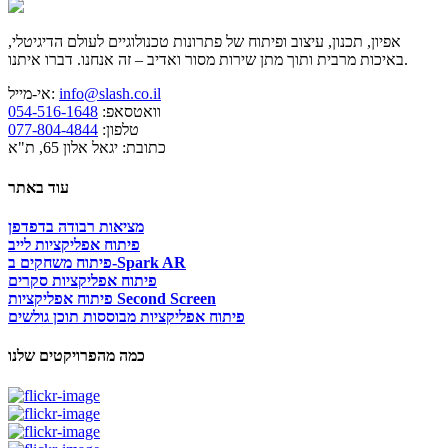
אפיון, תכנון, עיצוב ופיתוח של פתרונות טכנולוגיים לעולם הדיגיטלי,
באיכות מרבית ותוך מתן שירות מסור ואדיב – זה אנחנו. דברו איתנו.
info@slash.co.il
אי-מייל:
וואטסאפ:
054-516-1648
טלפון:
077-804-4844
כתובת: יגאל אלון 65, ת"א
עוד באתר
מציאות רבודה בדפדפן
פיתוח אפליקציות לייב
פיתוח משחקים ב-Spark AR
פיתוח אפליקציות סקרים
פיתוח אפליקציות Second Screen
פיתוח אפליקציות מבוססות תוכן גולשים
כמה מהפרויקטים שלנו