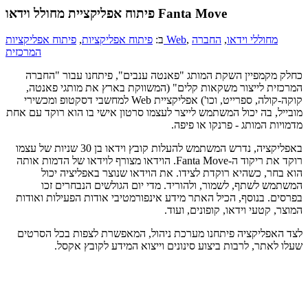
פיתוח אפליקציית מחולל וידאו Fanta Move
מחוללי וידאו
,
החברה
,
פיתוח אפליקציות Web
ב:
פיתוח אפליקציות
,
המרכזית
כחלק מקמפיין השקת המותג "פאנטה ענבים", פיתחנו עבור "החברה
המרכזית לייצור משקאות קלים" (המשווקת בארץ את מותגי פאנטה,
קוקה-קולה, ספרייט, וכו') אפליקציית Web למחשבי דסקטופ ומכשירי
מובייל, בה יכול המשתמש לייצר לעצמו סרטון אישי בו הוא רוקד עם אחת
מדמויות המותג - פרנקו או פיפה.
באפליקציה, נדרש המשתמש להעלות קובץ וידאו בן 30 שניות של עצמו
רוקד את ריקוד ה-Fanta Move. הוידאו מצורף לוידאו של הדמות אותה
הוא בחר, כשהיא רוקדת לצידו. את הוידאו שנוצר באפליציה יכול
המשתמש לשתף, לשמור, ולהוריד. מדי יום הגולשים הנבחרים זכו
בפרסים. בנוסף, הכיל האתר מידע אינפורמטיבי אודות הפעילות ואודות
המוצר, קטעי וידאו, קופונים, ועוד.
לצד האפליקציה פיתחנו מערכת ניהול, המאפשרת לצפות בכל הסרטים
שעלו לאתר, לרבות ביצוע סינונים וייצוא המידע לקובץ אקסל.