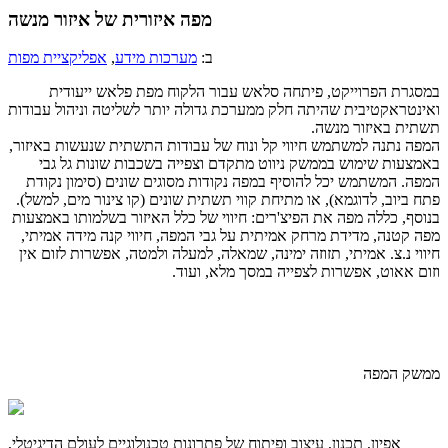
מפה איזורית של איזור מנשה
ב:
מערכות מידע
,
אפליקציית מפות
במסגרת הפרוייקט, פיתחה סלאש עבור הלקוח מפת פלאש ייעודית
ואינטראקטיבית שהיתה חלק ממערכת גדולה יותר לשליטה וניהול עבודות
תשתית באיזור מנשה.
המפה נתנה למשתמש חיווי קל ונוח של עבודות התשתית שנעשות באיזור,
באמצעות שימוש בממשק ניווט מתקדם וצפייה בשכבות שונות גל גבי
המפה. המשתמש יכל להוסיף במפה נקודות מסוגים שונים (סימון נקודת
פתח ביוב, לדוגמא), או מתיחת קווי תשתית שונים (קו צינור מים, למשל).
בנוסף, כללה מפה את הפיצ'רים: חיווי של כלל האיזור בשלמותו באמצעות
מפה קטנה, מדידת מרחק אמיתית על גבי המפה, חיווי קנה מידה אמיתי,
חיווי נ.צ. אמיתי, תזוזה ימינה, שמאלה, למעלה ולמטה, אפשרות לזום אין
וזום אאוט, אפשרות לצפייה במסך מלא, ועוד.
ממשק המפה
אפיון, תכנון, עיצוב ופיתוח של פתרונות טכנולוגיים לעולם הדיגיטלי,