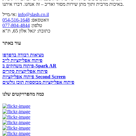
באיכות מרבית ותוך מתן שירות מסור ואדיב – זה אנחנו. דברו איתנו.
info@slash.co.il
אי-מייל:
וואטסאפ:
054-516-1648
טלפון:
077-804-4844
כתובת: יגאל אלון 65, ת"א
עוד באתר
מציאות רבודה בדפדפן
פיתוח אפליקציות לייב
פיתוח משחקים ב-Spark AR
פיתוח אפליקציות סקרים
פיתוח אפליקציות Second Screen
פיתוח אפליקציות מבוססות תוכן גולשים
כמה מהפרויקטים שלנו