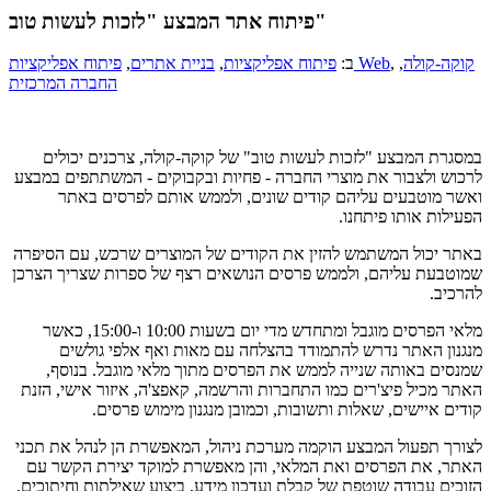
פיתוח אתר המבצע "לזכות לעשות טוב"
קוקה-קולה
,
,
פיתוח אפליקציות Web
ב:
פיתוח אפליקציות
,
בניית אתרים
,
החברה המרכזית
במסגרת המבצע "לזכות לעשות טוב" של קוקה-קולה, צרכנים יכולים
לרכוש ולצבור את מוצרי החברה - פחיות ובקבוקים - המשתתפים במבצע
ואשר מוטבעים עליהם קודים שונים, ולממש אותם לפרסים באתר
הפעילות אותו פיתחנו.
באתר יכול המשתמש להזין את הקודים של המוצרים שרכש, עם הסיפרה
שמוטבעת עליהם, ולממש פרסים הנושאים רצף של ספרות שצריך הצרכן
להרכיב.
מלאי הפרסים מוגבל ומתחדש מדי יום בשעות 10:00 ו-15:00, כאשר
מנגנון האתר נדרש להתמודד בהצלחה עם מאות ואף אלפי גולשים
שמנסים באותה שנייה לממש את הפרסים מתוך מלאי מוגבל. בנוסף,
האתר מכיל פיצ'רים כמו התחברות והרשמה, קאפצ'ה, איזור אישי, הזנת
קודים איישים, שאלות ותשובות, וכמובן מנגנון מימוש פרסים.
לצורך תפעול המבצע הוקמה מערכת ניהול, המאפשרת הן לנהל את תכני
האתר, את הפרסים ואת המלאי, והן מאפשרת למוקד יצירת הקשר עם
הזוכים עבודה שוטפת של קבלת ועדכון מידע, ביצוע שאילתות וחיתוכים,