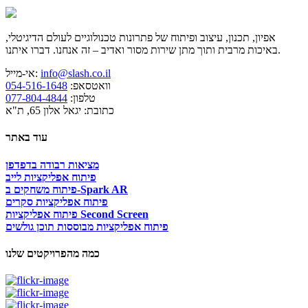
אפיון, תכנון, עיצוב ופיתוח של פתרונות טכנולוגיים לעולם הדיגיטלי,
באיכות מרבית ותוך מתן שירות מסור ואדיב – זה אנחנו. דברו איתנו.
info@slash.co.il
אי-מייל:
וואטסאפ:
054-516-1648
טלפון:
077-804-4844
כתובת: יגאל אלון 65, ת"א
עוד באתר
מציאות רבודה בדפדפן
פיתוח אפליקציות לייב
פיתוח משחקים ב-Spark AR
פיתוח אפליקציות סקרים
פיתוח אפליקציות Second Screen
פיתוח אפליקציות מבוססות תוכן גולשים
כמה מהפרויקטים שלנו