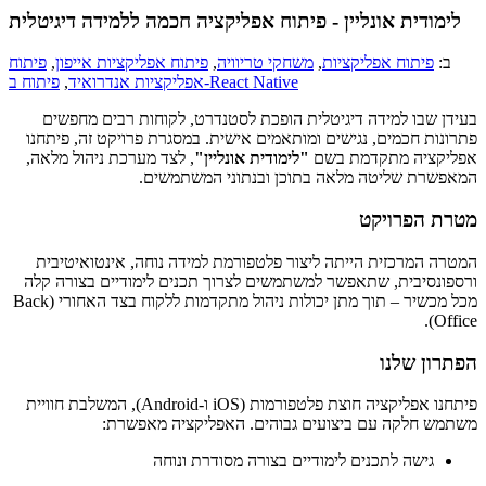
לימודית אונליין - פיתוח אפליקציה חכמה ללמידה דיגיטלית
ב:
פיתוח אפליקציות
,
משחקי טריוויה
,
פיתוח אפליקציות אייפון
,
פיתוח
פיתוח ב-React Native
אפליקציות אנדרואיד
,
בעידן שבו למידה דיגיטלית הופכת לסטנדרט, לקוחות רבים מחפשים
פתרונות חכמים, נגישים ומותאמים אישית. במסגרת פרויקט זה, פיתחנו
אפליקציה מתקדמת בשם
"לימודית אונליין"
, לצד מערכת ניהול מלאה,
המאפשרת שליטה מלאה בתוכן ובנתוני המשתמשים.
מטרת הפרויקט
המטרה המרכזית הייתה ליצור פלטפורמת למידה נוחה, אינטואיטיבית
ורספונסיבית, שתאפשר למשתמשים לצרוך תכנים לימודיים בצורה קלה
מכל מכשיר – תוך מתן יכולות ניהול מתקדמות ללקוח בצד האחורי (Back
Office).
הפתרון שלנו
פיתחנו אפליקציה חוצת פלטפורמות (iOS ו-Android), המשלבת חוויית
משתמש חלקה עם ביצועים גבוהים. האפליקציה מאפשרת:
גישה לתכנים לימודיים בצורה מסודרת ונוחה