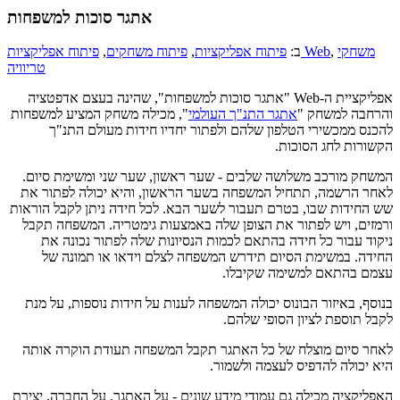
אתגר סוכות למשפחות
משחקי
,
פיתוח אפליקציות Web
ב:
פיתוח אפליקציות
,
פיתוח משחקים
,
טריוויה
אפליקציית ה-Web "אתגר סוכות למשפחות", שהינה בעצם אדפטציה
והרחבה למשחק "
אתגר התנ"ך העולמי
", מכילה משחק המציע למשפחות
להכנס ממכשירי הטלפון שלהם ולפתור יחדיו חידות מעולם התנ"ך
הקשורות לחג הסוכות.
המשחק מורכב משלושה שלבים - שער ראשון, שער שני ומשימת סיום.
לאחר הרשמה, תתחיל המשפחה בשער הראשון, והיא יכולה לפתור את
שש החידות שבו, בטרם תעבור לשער הבא. לכל חידה ניתן לקבל הוראות
ורמזים, ויש לפתור את הצופן שלה באמצעות גימטריה. המשפחה תקבל
ניקוד עבור כל חידה בהתאם לכמות הנסיונות שלה לפתור נכונה את
החידה. במשימת הסיום תידרש המשפחה לצלם וידאו או תמונה של
עצמם בהתאם למשימה שקיבלו.
בנוסף, באיזור הבונוס יכולה המשפחה לענות על חידות נוספות, על מנת
לקבל תוספת לציון הסופי שלהם.
לאחר סיום מוצלח של כל האתגר תקבל המשפחה תעודת הוקרה אותה
היא יכולה להדפיס לעצמה ולשמור.
האפליקציה מכילה גם עמודי מידע שונים - על האתגר, על החברה, יצירת