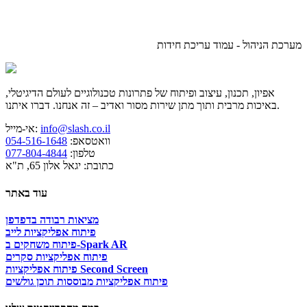
מערכת הניהול - עמוד עריכת חידות
אפיון, תכנון, עיצוב ופיתוח של פתרונות טכנולוגיים לעולם הדיגיטלי,
באיכות מרבית ותוך מתן שירות מסור ואדיב – זה אנחנו. דברו איתנו.
info@slash.co.il
אי-מייל:
וואטסאפ:
054-516-1648
טלפון:
077-804-4844
כתובת: יגאל אלון 65, ת"א
עוד באתר
מציאות רבודה בדפדפן
פיתוח אפליקציות לייב
פיתוח משחקים ב-Spark AR
פיתוח אפליקציות סקרים
פיתוח אפליקציות Second Screen
פיתוח אפליקציות מבוססות תוכן גולשים