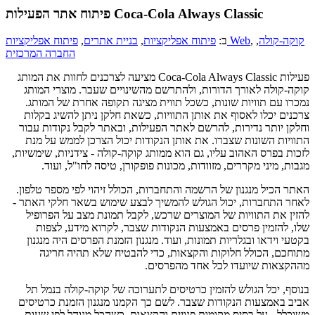
פיתוח אתר הפעילות Coca-Cola Always Classic
קוקה-קולה
,
,
פיתוח אפליקציות Web
ב:
פיתוח אפליקציות
,
בניית אתרים
,
החברה המרכזית
פעילות Coca-Cola Always Classic מציעה לצרכנים לחוות את המותג
קוקה-קולה לאורך הדורות, ולהתרשם מהשינויים שעבר. מוצרי המותג
נמכרו עם תוויות שונות, כשכל תווית מציגה תקופה אחרת של המותג.
צרכנים יכלו לאסוף את אותן התוויות, כשאת חלקן ניתן להשיג בקלות
וחלקן יותר נדירות, להרשם לאתר הפעילות, ובאתר לקבל נקודות עבור
התוויות השונות שצברו. את אותן הנקודות יכול הצרכן לממש על מנת
לזכות בפרס האהוב עליו, גם הוא ממותג קוקה-קולה - צידניות, שימשיות,
מגבות, מיני מקררים, מזוודות, מכונות פופקורן, טיסה לחו"ל, ועוד.
האתר הכיל מנגנון של הרשמה והתחברות, הכולל זיהוי לפי מספר טלפון.
לאחר התחברות, יכול הגולש להמשיך לבצע שימוש בשאר חלקי האתר -
להזין את התוויות של המוצרים שרכש, לקבל תמונת מצב על הפרופיל
שלו, להזמין פרסים באמצעות הנקודות שצבר, לקרוא מידע, לצפות
בקטעי וידאו ובגלריות תמונות, ועוד. מנגנון הזמנת הפרסים היה מנגנון
מתוחכם, הכולל חלוקות והקצאות, כדי להבטיח שלא תהיה חריגה
מההקצאות שיועדו לכל אחד מהפרסים.
בנוסף, יכל הגולש להזמין כרטיסים לתערוכה של קוקה-קולה בנמל תל
אביב באמצעות הנקודות שצבר. לשם כך הקמנו מנגנון הזמנת כרטיסים
משוכלל - על בסיס מקומות פנויים והקצאות, כשהכל מנוהל לפי שעות