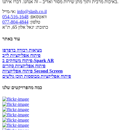
באיכות מרבית ותוך מתן שירות מסור ואדיב – זה אנחנו. דברו איתנו.
info@slash.co.il
אי-מייל:
וואטסאפ:
054-516-1648
טלפון:
077-804-4844
כתובת: יגאל אלון 65, ת"א
עוד באתר
מציאות רבודה בדפדפן
פיתוח אפליקציות לייב
פיתוח משחקים ב-Spark AR
פיתוח אפליקציות סקרים
פיתוח אפליקציות Second Screen
פיתוח אפליקציות מבוססות תוכן גולשים
כמה מהפרויקטים שלנו